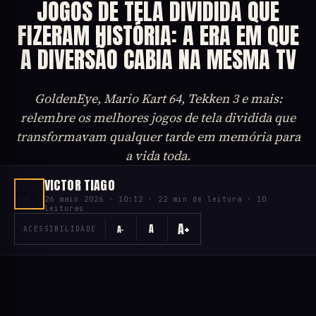
JOGOS DE TELA DIVIDIDA QUE
FIZERAM HISTÓRIA: A ERA EM QUE
A DIVERSÃO CABIA NA MESMA TV
GoldenEye, Mario Kart 64, Tekken 3 e mais:
relembre os melhores jogos de tela dividida que
transformavam qualquer tarde em memória para
a vida toda.
VICTOR TIAGO
Vi
26 maio 2026 · 10:12 · 22 min de leitura · 10
leituras
A+
A
A−
ACESSIBILIDADE