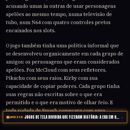
acusando umas às outras de usar personagens
apelões ao mesmo tempo, numa televisão de
tubo, num N64 com quatro controles pretos
encaixados nos slots.
O jogo também tinha uma política informal que
se desenvolveu organicamente em cada grupo de
amigos: os personagens que eram considerados
apelões. Fox McCloud com seus refletores.
Pikachu com seus raios. Kirby com sua
capacidade de copiar poderes. Cada grupo tinha
suas regras não escritas sobre o que era
permitido e o que era motivo de olhar feio. E
toda rodada de Smash começava com uma
JOGOS DE TELA DIVIDIDA QUE FIZERAM HISTÓRIA: A ERA EM QUE A DI
▴
negociação tácita sobre essas regras.
ÍNDICE