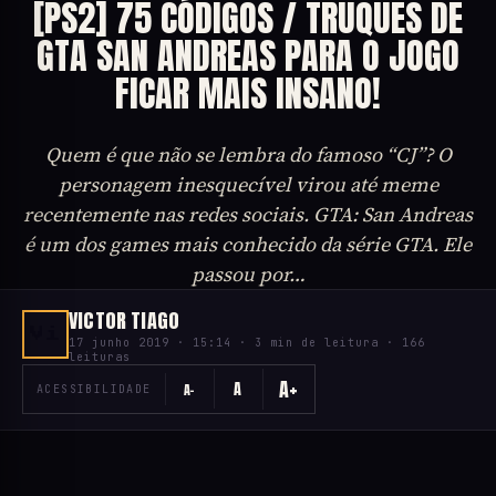
[PS2] 75 CÓDIGOS / TRUQUES DE
GTA SAN ANDREAS PARA O JOGO
FICAR MAIS INSANO!
Quem é que não se lembra do famoso “CJ”? O
personagem inesquecível virou até meme
recentemente nas redes sociais. GTA: San Andreas
é um dos games mais conhecido da série GTA. Ele
passou por…
VICTOR TIAGO
Vi
17 junho 2019 · 15:14 · 3 min de leitura · 166
leituras
A+
A
A−
ACESSIBILIDADE