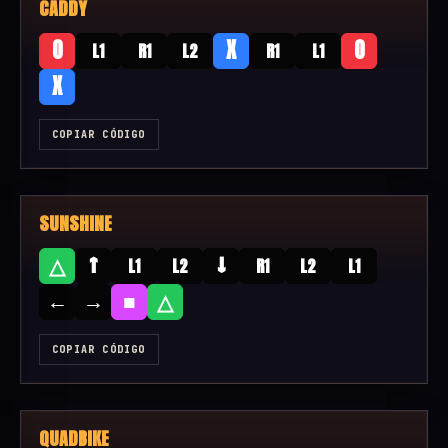
CADDY
O
X
O
L1
R1
L2
R1
L1
X
COPIAR CÓDIGO
SUNSHINE
↑
↓
△
L1
L2
R1
L2
L1
←
→
■
△
COPIAR CÓDIGO
QUADBIKE