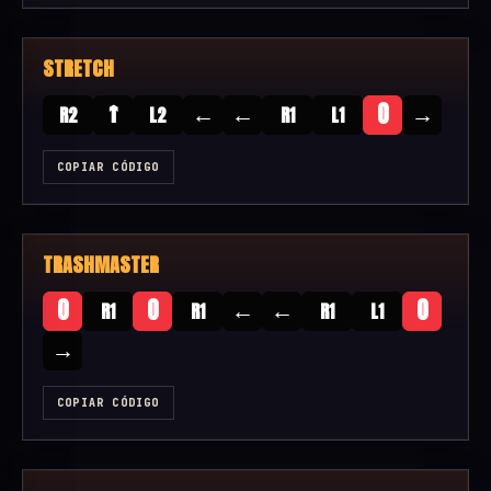
STRETCH
↑
←
←
→
O
R2
L2
R1
L1
COPIAR CÓDIGO
TRASHMASTER
←
←
O
O
O
R1
R1
R1
L1
→
COPIAR CÓDIGO