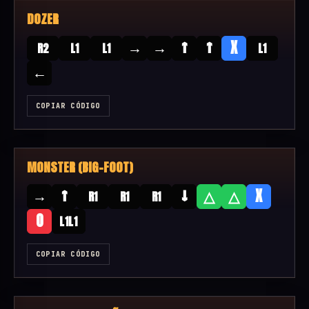
DOZER
→
→
↑
↑
X
R2
L1
L1
L1
←
COPIAR CÓDIGO
MONSTER (BIG-FOOT)
→
↑
↓
△
△
X
R1
R1
R1
O
L1L1
COPIAR CÓDIGO