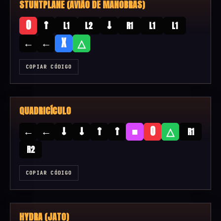
STUNTPLANE (AVIÃO DE MANOBRAS)
↑
↓
O
L1
L2
R1
L1
L1
←
←
X
△
COPIAR CÓDIGO
QUADRICÍCULO
←
←
↓
↓
↑
↑
■
O
△
R1
R2
COPIAR CÓDIGO
HYDRA (JATO)