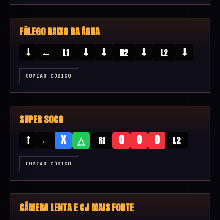
FÔLEGO BAIXO DA ÁGUA
↓
←
↓
↓
↓
↓
L1
R2
L2
COPIAR CÓDIGO
SUPER SOCO
↑
←
X
△
O
O
O
R1
L2
COPIAR CÓDIGO
CÂMERA LENTA E CJ MAIS FORTE