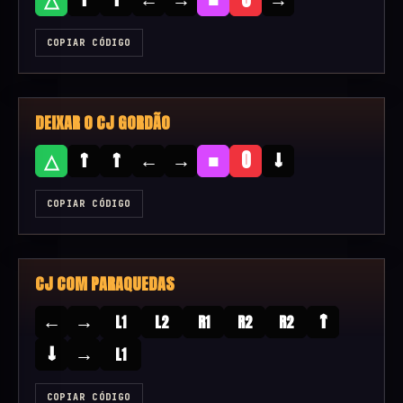
COPIAR CÓDIGO
DEIXAR O CJ GORDÃO
↑
↑
←
→
■
↓
△
O
COPIAR CÓDIGO
CJ COM PARAQUEDAS
←
→
↑
L1
L2
R1
R2
R2
↓
→
L1
COPIAR CÓDIGO