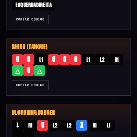
ESQUERDADIREITA
COPIAR CÓDIGO
RHINO (TANQUE)
O
O
O
O
O
L1
L1
L2
R1
△
O
△
COPIAR CÓDIGO
BLOODRING BANGER
↓
O
X
R1
L2
L2
R1
L1
←
←