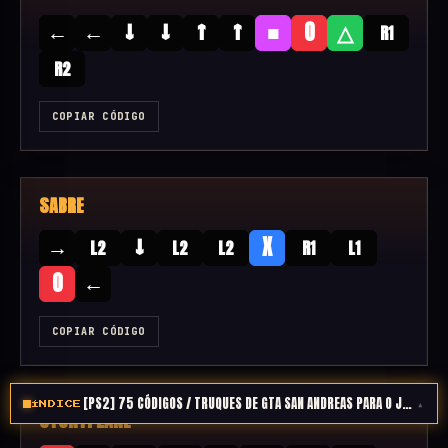
←
←
↓
↓
↑
↑
■
O
△
R1
R2
COPIAR CÓDIGO
SABRE
→
↓
X
L2
L2
L2
R1
L1
←
O
COPIAR CÓDIGO
[PS2] 75 CÓDIGOS / TRUQUES DE GTA SAN ANDREAS PARA O JOGO FIC
▴
ÍNDICE
STUNTPLANE