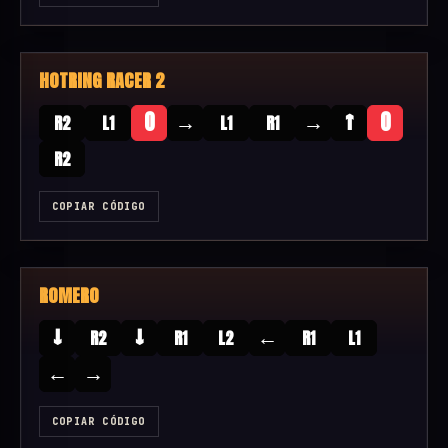
HOTRING RACER 2
→
→
↑
O
O
R2
L1
L1
R1
R2
COPIAR CÓDIGO
ROMERO
↓
↓
←
R2
R1
L2
R1
L1
←
→
COPIAR CÓDIGO