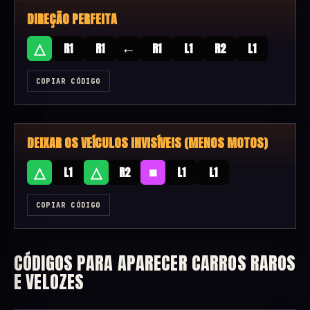
DIREÇÃO PERFEITA
←
△
R1
R1
R1
L1
R2
L1
COPIAR CÓDIGO
DEIXAR OS VEÍCULOS INVISÍVEIS (MENOS MOTOS)
■
△
△
L1
R2
L1
L1
COPIAR CÓDIGO
CÓDIGOS PARA APARECER CARROS RAROS
E VELOZES