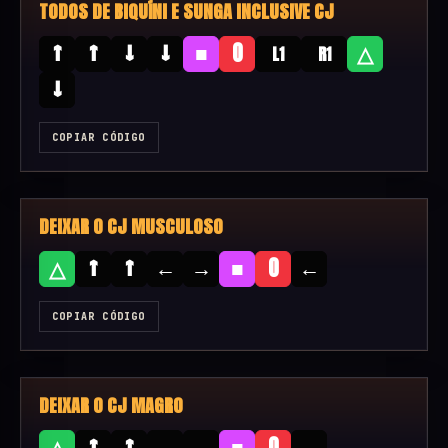
TODOS DE BIQUÍNI E SUNGA INCLUSIVE CJ
↑
↑
↓
↓
■
O
△
L1
R1
↓
COPIAR CÓDIGO
DEIXAR O CJ MUSCULOSO
↑
↑
←
→
■
←
△
O
COPIAR CÓDIGO
DEIXAR O CJ MAGRO
↑
↑
←
→
■
→
△
O