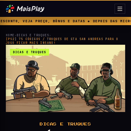
ÔNUS E DATAS ◆ DEPOIS DAS MICROTRANSAÇÕES, A EA APOS
HOME
›
DICAS E TRUQUES
›
[PS2] 75 CÓDIGOS / TRUQUES DE GTA SAN ANDREAS PARA O
JOGO FICAR MAIS INSANO!
DICAS E TRUQUES
DICAS E TRUQUES