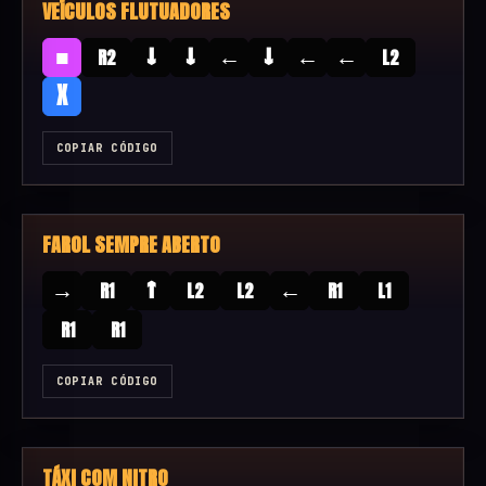
VEÍCULOS FLUTUADORES
■
↓
↓
←
↓
←
←
R2
L2
X
COPIAR CÓDIGO
FAROL SEMPRE ABERTO
→
↑
←
R1
L2
L2
R1
L1
R1
R1
COPIAR CÓDIGO
TÁXI COM NITRO