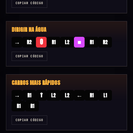
COPIAR CÓDIGO
DIRIGIR NA ÁGUA
→
■
O
R2
R1
L2
R1
R2
COPIAR CÓDIGO
CARROS MAIS RÁPIDOS
→
↑
←
R1
L2
L2
R1
L1
R1
R1
COPIAR CÓDIGO