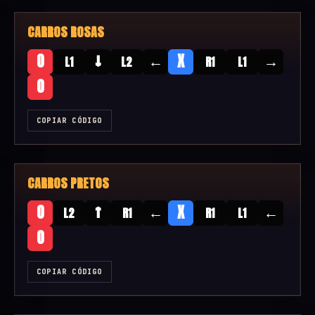
CARROS ROSAS
↓
←
→
O
X
L1
L2
R1
L1
O
COPIAR CÓDIGO
CARROS PRETOS
↑
←
←
O
X
L2
R1
R1
L1
O
COPIAR CÓDIGO