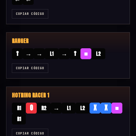
COPIAR CÓDIGO
RANGER
↑
→
→
→
↑
■
L1
L2
COPIAR CÓDIGO
HOTRING RACER 1
→
■
O
X
X
R1
R2
L1
L2
R1
COPIAR CÓDIGO