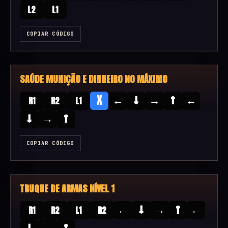
L2
L1
COPIAR CÓDIGO
SAÚDE MUNIÇÃO E DINHEIRO NO MÁXIMO
←
↓
→
↑
←
X
R1
R2
L1
↓
→
↑
COPIAR CÓDIGO
TRUQUE DE ARMAS NÍVEL 1
←
↓
→
↑
←
R1
R2
L1
R2
↓
→
↑