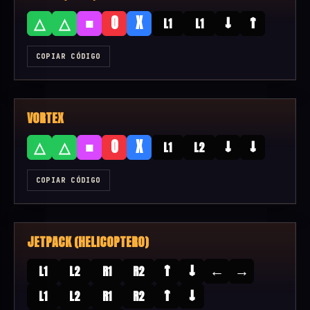
■
↓
↑
△
△
O
X
L1
L1
COPIAR CÓDIGO
VORTEX
■
↓
↓
△
△
O
X
L1
L2
COPIAR CÓDIGO
JETPACK (HELICOPTERO)
↑
↓
←
→
L1
L2
R1
R2
↑
↓
L1
L2
R1
R2