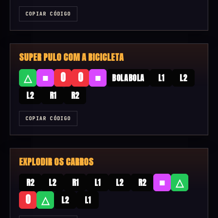
COPIAR CÓDIGO
SUPER PULO COM A BICICLETA
■
■
△
O
O
BOLABOLA
L1
L2
L2
R1
R2
COPIAR CÓDIGO
EXPLODIR OS CARROS
■
△
R2
L2
R1
L1
L2
R2
O
△
L2
L1