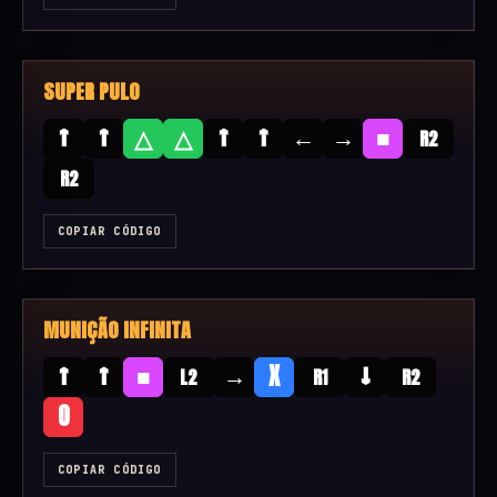
SUPER PULO
↑
↑
↑
↑
←
→
■
△
△
R2
R2
COPIAR CÓDIGO
MUNIÇÃO INFINITA
↑
↑
■
→
↓
X
L2
R1
R2
O
COPIAR CÓDIGO