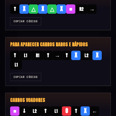
↑
■
→
X
△
X
△
X
R2
COPIAR CÓDIGO
PARA APARECER CARROS RAROS E RÁPIDOS
↑
↑
→
↑
X
X
L1
R1
L2
L1
COPIAR CÓDIGO
CARROS VOADORES
■
↓
↑
↑
←
O
X
L2
L1