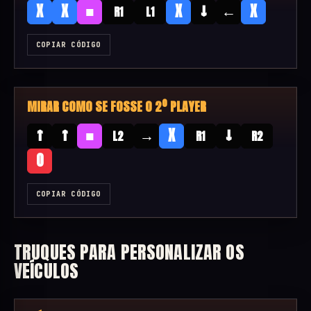
■
↓
←
X
X
X
X
R1
L1
COPIAR CÓDIGO
MIRAR COMO SE FOSSE O 2º PLAYER
↑
↑
■
→
↓
X
L2
R1
R2
O
COPIAR CÓDIGO
TRUQUES PARA PERSONALIZAR OS
VEÍCULOS