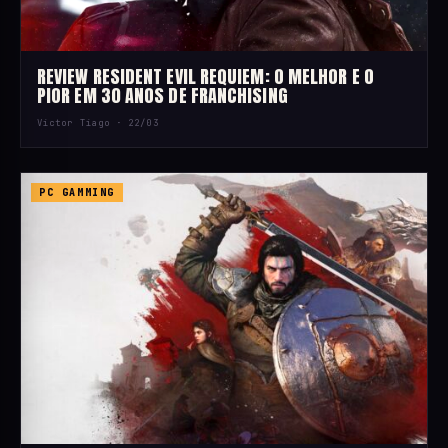
REVIEW RESIDENT EVIL REQUIEM: O MELHOR E O
PIOR EM 30 ANOS DE FRANCHISING
Victor Tiago ·
22/03
PC GAMMING