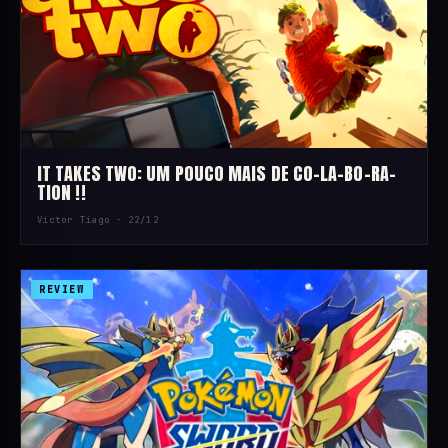
IT TAKES TWO: UM POUCO MAIS DE CO-LA-BO-RA-
TION !!
Victor Tiago ·
22/12
REVIEW