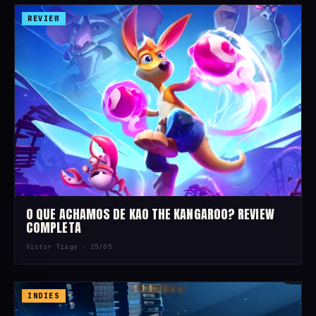
REVIEW
O QUE ACHAMOS DE KAO THE KANGAROO? REVIEW
COMPLETA
Victor Tiago ·
25/05
INDIES