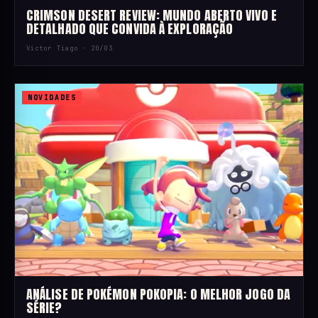
CRIMSON DESERT REVIEW: MUNDO ABERTO VIVO E
DETALHADO QUE CONVIDA À EXPLORAÇÃO
Victor Tiago ·
20/03
NOVIDADES
ANÁLISE DE POKÉMON POKOPIA: O MELHOR JOGO DA
SÉRIE?