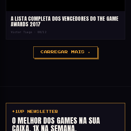
A LISTA COMPLETA DOS VENCEDORES DO THE GAME
AWARDS 2017
Victor Tiago ·
08/12
CARREGAR MAIS ▾
+1UP NEWSLETTER
O MELHOR DOS GAMES NA SUA
CAIXA, 1X NA SEMANA.