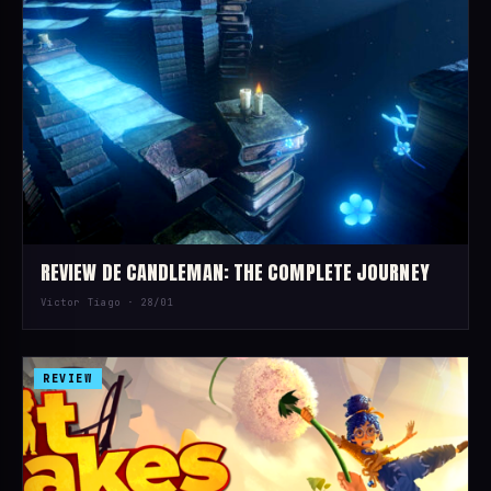
REVIEW DE CANDLEMAN: THE COMPLETE JOURNEY
Victor Tiago ·
28/01
REVIEW