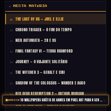
▸ NESTA MATÉRIA
THE LAST OF US — JOEL E ELLIE
01
CHRONO TRIGGER — O FIM DO TEMPO
02
NIER AUTOMATA — 2B E 9S
03
FINAL FANTASY VI — TERRA BRANFORD
04
JOURNEY — O VIAJANTE SOLITÁRIO
05
THE WITCHER 3 — GERALT E CIRI
06
SHADOW OF THE COLOSSUS — WANDER E AGRO
07
RED DEAD REDEMPTION 2 — ARTHUR MORGAN
08
10 WALLPAPERS GRÁTIS DE GAMES EM PIXEL ART PARA O SEU CELULAR
▴
ÍNDICE
GOD OF WAR 2018 — KRATOS E ATREUS
09