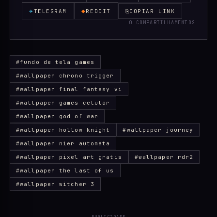
✈
◆
TELEGRAM
REDDIT
⎘
COPIAR LINK
0 COMPARTILHAMENTOS
#fundo de tela games
#wallpaper chrono trigger
#wallpaper final fantasy vi
#wallpaper games celular
#wallpaper god of war
#wallpaper hollow knight
#wallpaper journey
#wallpaper nier automata
#wallpaper pixel art gratis
#wallpaper rdr2
#wallpaper the last of us
#wallpaper witcher 3