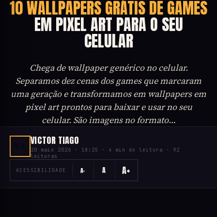
10 WALLPAPERS GRÁTIS DE GAMES
EM PIXEL ART PARA O SEU
CELULAR
Chega de wallpaper genérico no celular.
Separamos dez cenas dos games que marcaram
uma geração e transformamos em wallpapers em
pixel art prontos para baixar e usar no seu
celular. São imagens no formato…
VICTOR TIAGO
Vi
20 maio 2026 · 18:25 · 4 min de leitura · 92
leituras
A+
A
A−
ACESSIBILIDADE