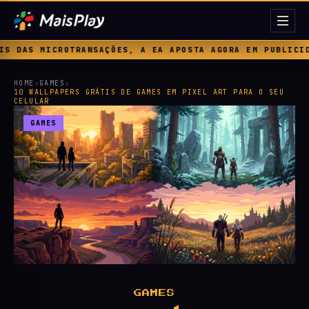
ICIDADE DENTRO DOS JOGOS ◆ BUG GRAVE EM FORZA HORIZO
HOME
›
GAMES
›
10 WALLPAPERS GRÁTIS DE GAMES EM PIXEL ART PARA O SEU
CELULAR
GAMES
GAMES