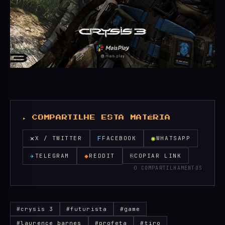
▸ COMPARTILHE ESTA MATÉRIA
✕
F
◉
X / TWITTER
FACEBOOK
WHATSAPP
✈
◆
TELEGRAM
REDDIT
⎘
COPIAR LINK
0 COMPARTILHAMENTOS
#crysis 3
#futurista
#game
#laurence barnes
#profeta
#tiro