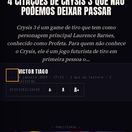
4 CITAÇÕES DE CRYSIS 3 QUE NÃO
PODEMOS DEIXAR PASSAR
Crysis 3 é um game de tiro que tem como
personagem principal Laurence Barnes,
conhecido como Profeta. Para quem não conhece
o Crysis, ele é um jogo futurista de tiro em
primeira pessoa o…
VICTOR TIAGO
Vi
8 janeiro 2019 · 17:53 · 1 min de leitura · 2
leituras
A+
A
A−
ACESSIBILIDADE
— PUBLICIDADE —