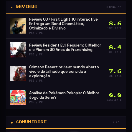
★ REVIEWS
SEMANA 32
Review 007 First Light: IO Interactive
Entrega um Bond Cinemático,
8.6
Otimizado e Divisivo
EXCELENTE
PS5 / PC
Review Resident Evil Requiem: O Melhor
8.4
e o Pior em 30 Anos de Franchising
EXCELENTE
PS5 / PC
Crimson Desert review: mundo aberto
vivo e detalhado que convida à
7.6
exploração
CURTIMOS
PS5 / PC
Análise de Pokémon Pokopia: O Melhor
8.8
Jogo da Série?
EXCELENTE
PS5 / PC
● COMUNIDADE
2.9M+