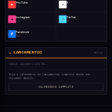
YouTube
X
▶
✕
170
8
Instagram
TikTok
◆
♪
13k
50
Facebook
f
500
◆ LANÇAMENTOS
MÊS 08
NENHUM LANÇAMENTO ESTE MÊS.
Veja o calendário de lançamentos completo deste ano
clicando abaixo.
CALENDÁRIO COMPLETO