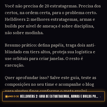
Você não precisa de 20 estratagemas. Precisa dos
certos, na ordem certa, para o problema certo.
Helldivers 2: melhores estratagemas, armas e
builds por nível de ameaça é sobre disciplina,
não sobre modinha.
Resumo prático: defina papéis, traga dois anti-
blindado em tiers altos, proteja sua logística e
use orbitais para criar janelas. O resto é
execução.
Quer aprofundar isso? Salve este guia, teste as
composições no seu time e acompanhe o blog
para ajustes finos conforme o meta evolui.
HELLDIVERS 2: GUIA DE ESTRATAGEMAS, ARMAS E BUILDS POR NÍVEL
Próxima missão já está na fila.
▴
ÍNDICE