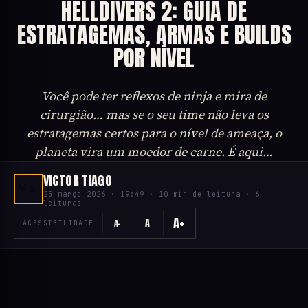
HELLDIVERS 2: GUIA DE
ESTRATAGEMAS, ARMAS E BUILDS
POR NÍVEL
Você pode ter reflexos de ninja e mira de
cirurgião… mas se o seu time não leva os
estratagemas certos para o nível de ameaça, o
planeta vira um moedor de carne. É aqui…
VICTOR TIAGO
Vi
25 março 2026 · 19:49 · 10 min de leitura · 6
leituras
A+
A
A−
ACESSIBILIDADE