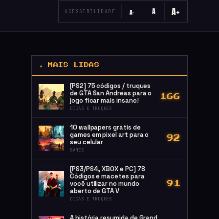
A+
A
A−
ACESSIBILIDADE
★ MAIS LIDAS
[PS2] 75 códigos / truques
de GTA San Andreas para o
166
jogo ficar mais insano!
DICAS E TRUQUES
10 wallpapers grátis de
games em pixel art para o
92
seu celular
GAMES
[PS3/PS4, XBOX e PC] 78
Códigos e macetes para
você utilizar no mundo
91
aberto de GTA V
DICAS E TRUQUES
A história resumida de Grand