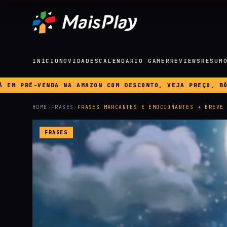
INÍCIO
NOVIDADES
CALENDÁRIO GAMER
REVIEWS
RESUM
DESCONTO, VEJA PREÇO, BÔNUS E DATAS ◆ DEPOIS DAS MIC
HOME
›
FRASES
›
FRASES MARCANTES E EMOCIONANTES + BREVE
FRASES