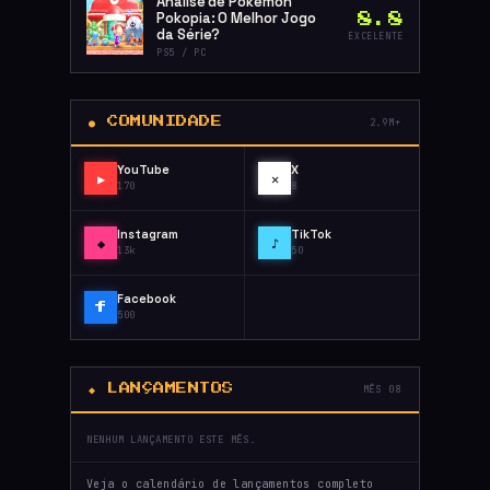
Análise de Pokémon
Pokopia: O Melhor Jogo
8.8
da Série?
EXCELENTE
PS5 / PC
● COMUNIDADE
2.9M+
YouTube
X
▶
✕
170
8
Instagram
TikTok
◆
♪
13k
50
Facebook
f
500
◆ LANÇAMENTOS
MÊS 08
NENHUM LANÇAMENTO ESTE MÊS.
Veja o calendário de lançamentos completo