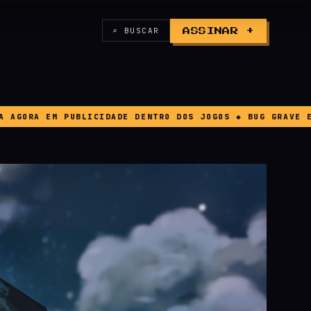
⌕ BUSCAR
ASSINAR +
 DOS JOGOS ◆ BUG GRAVE EM FORZA HORIZON 6 FAZ JOGADO