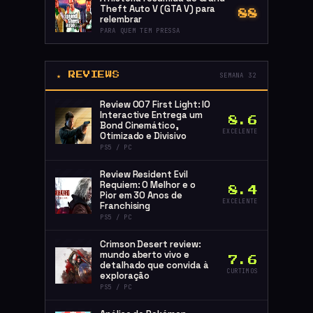
Theft Auto V (GTA V) para
88
relembrar
PARA QUEM TEM PRESSA
★ REVIEWS
SEMANA 32
Review 007 First Light: IO
Interactive Entrega um
8.6
Bond Cinemático,
EXCELENTE
Otimizado e Divisivo
PS5 / PC
Review Resident Evil
Requiem: O Melhor e o
8.4
Pior em 30 Anos de
EXCELENTE
Franchising
PS5 / PC
Crimson Desert review:
mundo aberto vivo e
7.6
detalhado que convida à
CURTIMOS
exploração
PS5 / PC