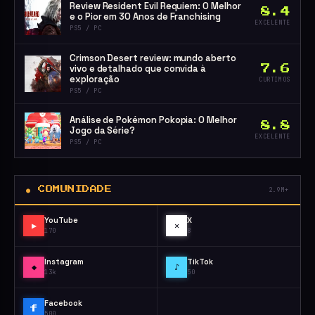
Review Resident Evil Requiem: O Melhor
8.4
e o Pior em 30 Anos de Franchising
EXCELENTE
PS5 / PC
Crimson Desert review: mundo aberto
vivo e detalhado que convida à
7.6
exploração
CURTIMOS
PS5 / PC
Análise de Pokémon Pokopia: O Melhor
8.8
Jogo da Série?
EXCELENTE
PS5 / PC
● COMUNIDADE
2.9M+
YouTube
X
▶
✕
170
8
Instagram
TikTok
◆
♪
13k
50
Facebook
f
500