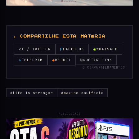
▸ COMPARTILHE ESTA MATÉRIA
✕
F
◉
X / TWITTER
FACEBOOK
WHATSAPP
✈
◆
TELEGRAM
REDDIT
⎘
COPIAR LINK
0 COMPARTILHAMENTOS
#life is stranger
#maxine caulfield
— PUBLICIDADE —