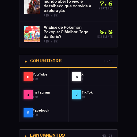
mundo aberto vivo e
7.6
detalhado que convida à
CURTIMOS
exploração
PS5 / PC
Análise de Pokémon
Pokopia: O Melhor Jogo
8.8
da Série?
EXCELENTE
PS5 / PC
● COMUNIDADE
2.9M+
YouTube
X
▶
✕
170
8
Instagram
TikTok
◆
♪
13k
50
Facebook
f
500
◆ LANÇAMENTOS
MÊS 08