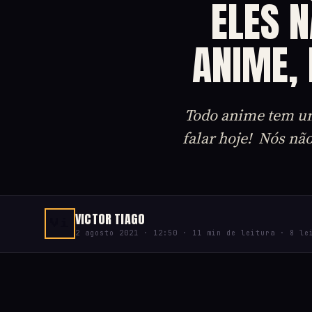
ELES 
ANIME,
Todo anime tem um 
falar hoje! Nós n
VICTOR TIAGO
Vi
2 agosto 2021 · 12:50 · 11 min de leitura · 8 le