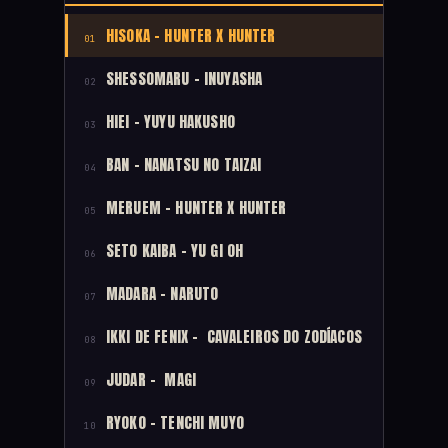
HISOKA – HUNTER X HUNTER
01
SHESSOMARU – INUYASHA
02
HIEI – YUYU HAKUSHO
03
BAN – NANATSU NO TAIZAI
04
MERUEM – HUNTER X HUNTER
05
SETO KAIBA – YU GI OH
06
MADARA – NARUTO
07
IKKI DE FENIX – CAVALEIROS DO ZODÍACOS
08
JUDAR – MAGI
09
RYOKO – TENCHI MUYO
10