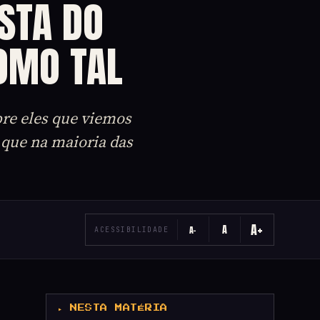
STA DO
OMO TAL
bre eles que viemos
que na maioria das
A+
A
A−
ACESSIBILIDADE
▸ NESTA MATÉRIA