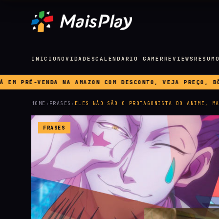
INÍCIO
NOVIDADES
CALENDÁRIO GAMER
REVIEWS
RESUM
 COM DESCONTO, VEJA PREÇO, BÔNUS E DATAS ◆ DEPOIS DAS
HOME
›
FRASES
›
ELES NÃO SÃO O PROTAGONISTA DO ANIME, M
FRASES