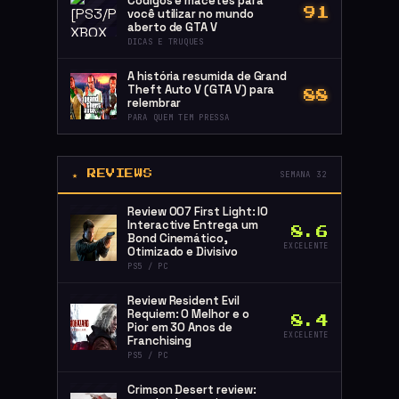
Códigos e macetes para
você utilizar no mundo
91
aberto de GTA V
DICAS E TRUQUES
A história resumida de Grand
Theft Auto V (GTA V) para
88
relembrar
PARA QUEM TEM PRESSA
★ REVIEWS
SEMANA 32
Review 007 First Light: IO
Interactive Entrega um
8.6
Bond Cinemático,
EXCELENTE
Otimizado e Divisivo
PS5 / PC
Review Resident Evil
Requiem: O Melhor e o
8.4
Pior em 30 Anos de
EXCELENTE
Franchising
PS5 / PC
Crimson Desert review: