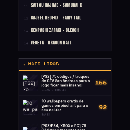
SAITOU HAJIME – SAMURAI X
11
GAJEEL REDFOX – FAIRY TAIL
12
KENPASHI ZARAKI – BLEACH
13
VEGETA – DRAGON BALL
14
★ MAIS LIDAS
[PS2] 75 códigos / truques
de GTA San Andreas para o
166
jogo ficar mais insano!
DICAS E TRUQUES
10 wallpapers grátis de
games em pixel art para o
92
seu celular
GAMES
[PS3/PS4, XBOX e PC] 78