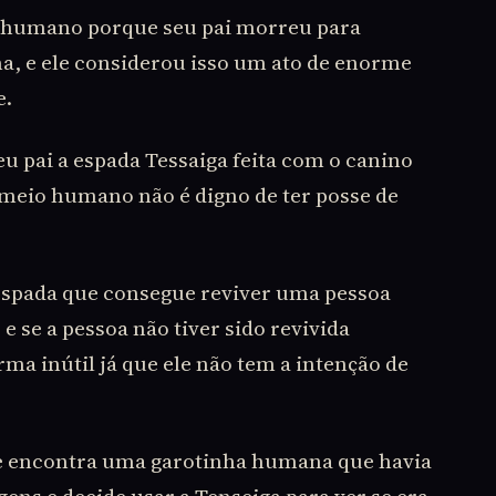
o-humano porque seu pai morreu para
, e ele considerou isso um ato de enorme
e.
eu pai a espada Tessaiga feita com o canino
r meio humano não é digno de ter posse de
 espada que consegue reviver uma pessoa
 se a pessoa não tiver sido revivida
ma inútil já que ele não tem a intenção de
ele encontra uma garotinha humana que havia
ens e decide usar a Tenseiga para ver se era