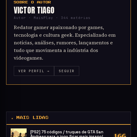
SOBRE O AUTOR
VICTOR TIAGO
Autor · MaisPlay · 344 matérias
Redator gamer apaixonado por games,
tecnologia e cultura geek. Especializado em
notícias, análises, rumores, lançamentos e
tudo que movimenta a indústria dos
videogames.
VER PERFIL →
SEGUIR
★ MAIS LIDAS
[PS2] 75 códigos / truques de GTA San
Andreas para o jogo ficar mais insano!
166