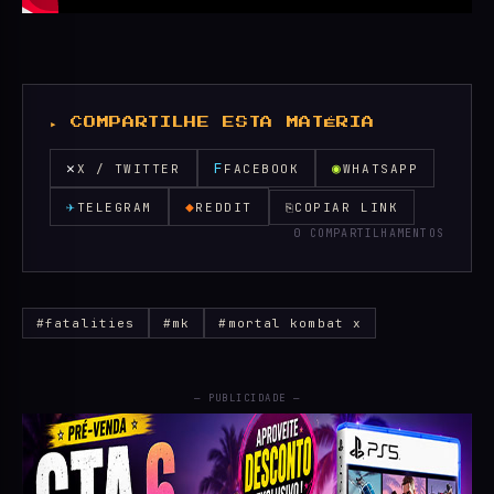
▸ COMPARTILHE ESTA MATÉRIA
✕
F
◉
X / TWITTER
FACEBOOK
WHATSAPP
✈
◆
TELEGRAM
REDDIT
⎘
COPIAR LINK
0 COMPARTILHAMENTOS
#fatalities
#mk
#mortal kombat x
— PUBLICIDADE —