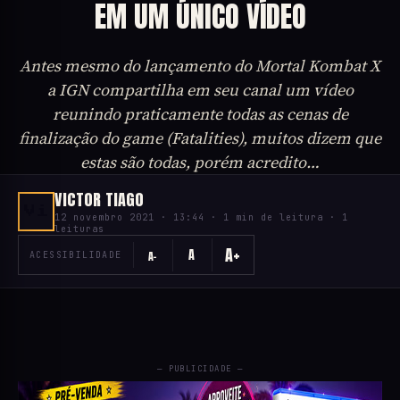
EM UM ÚNICO VÍDEO
Antes mesmo do lançamento do Mortal Kombat X
a IGN compartilha em seu canal um vídeo
reunindo praticamente todas as cenas de
finalização do game (Fatalities), muitos dizem que
estas são todas, porém acredito…
VICTOR TIAGO
Vi
12 novembro 2021 · 13:44 · 1 min de leitura · 1
leituras
A+
A
A−
ACESSIBILIDADE
— PUBLICIDADE —