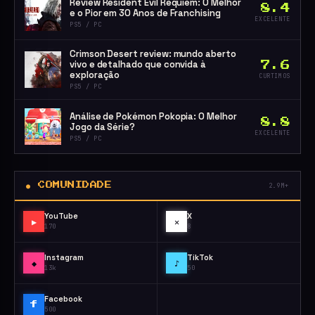
Review Resident Evil Requiem: O Melhor
8.4
e o Pior em 30 Anos de Franchising
EXCELENTE
PS5 / PC
Crimson Desert review: mundo aberto
vivo e detalhado que convida à
7.6
exploração
CURTIMOS
PS5 / PC
Análise de Pokémon Pokopia: O Melhor
8.8
Jogo da Série?
EXCELENTE
PS5 / PC
● COMUNIDADE
2.9M+
YouTube
X
▶
✕
170
8
Instagram
TikTok
◆
♪
13k
50
Facebook
f
500