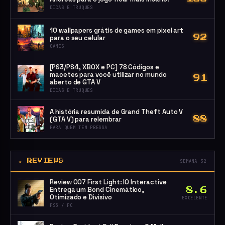
DICAS E TRUQUES
10 wallpapers grátis de games em pixel art
para o seu celular
92
GAMES
[PS3/PS4, XBOX e PC] 78 Códigos e
macetes para você utilizar no mundo
91
aberto de GTA V
DICAS E TRUQUES
A história resumida de Grand Theft Auto V
(GTA V) para relembrar
88
PARA QUEM TEM PRESSA
★ REVIEWS
SEMANA 32
Review 007 First Light: IO Interactive
Entrega um Bond Cinemático,
8.6
Otimizado e Divisivo
EXCELENTE
PS5 / PC