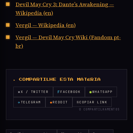
Devil May Cry 3: Dante’s Awakening —
Wikipedia (en)
Vergil — Wikipedia (en)
Vergil — Devil May Cry Wiki (Fandom pt-
br)
▸ COMPARTILHE ESTA MATÉRIA
✕
F
◉
X / TWITTER
FACEBOOK
WHATSAPP
✈
◆
TELEGRAM
REDDIT
⎘
COPIAR LINK
0 COMPARTILHAMENTOS