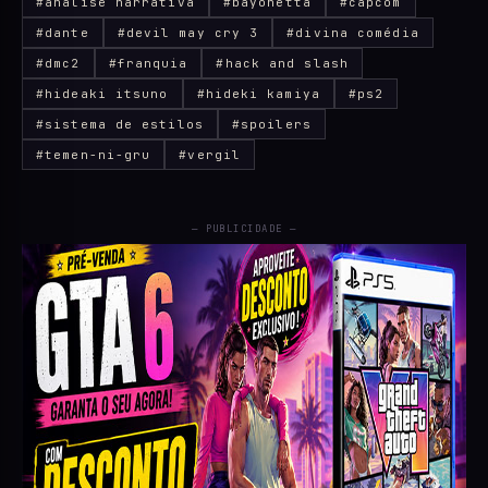
#análise narrativa
#bayonetta
#capcom
#dante
#devil may cry 3
#divina comédia
#dmc2
#franquia
#hack and slash
#hideaki itsuno
#hideki kamiya
#ps2
#sistema de estilos
#spoilers
#temen-ni-gru
#vergil
— PUBLICIDADE —