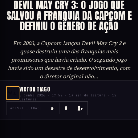
DEVIL MAY CRY 3: O JOGO QUE
SALVOU A FRANQUIA DA CAPCOM E
DEFINIU O GÊNERO DE AÇÃO
Em 2003, a Capcom lançou Devil May Cry 2 e
quase destruiu uma das franquias mais
promissoras que havia criado. O segundo jogo
havia sido um desastre de desenvolvimento, com
o diretor original não…
VICTOR TIAGO
Vi
5 junho 2026 · 17:52 · 13 min de leitura · 12
leituras
A+
A
A−
ACESSIBILIDADE