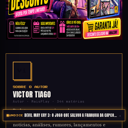
Vi
SOBRE O AUTOR
VICTOR TIAGO
Autor · MaisPlay · 344 matérias
Redator gamer apaixonado por games,
DEVIL MAY CRY 3: O JOGO QUE SALVOU A FRANQUIA DA CAPCOM E DEFI
▴
ÍNDICE
tecnologia e cultura geek. Especializado em
notícias, análises, rumores, lançamentos e