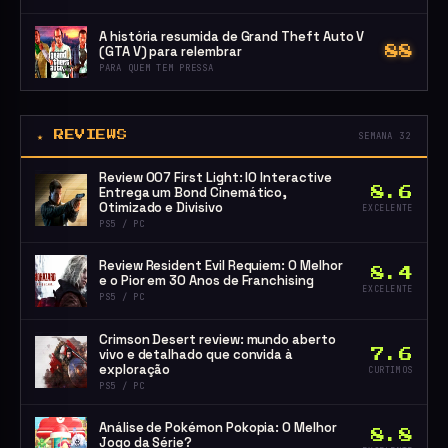
A história resumida de Grand Theft Auto V
(GTA V) para relembrar
88
PARA QUEM TEM PRESSA
★ REVIEWS
SEMANA 32
Review 007 First Light: IO Interactive
Entrega um Bond Cinemático,
8.6
Otimizado e Divisivo
EXCELENTE
PS5 / PC
Review Resident Evil Requiem: O Melhor
8.4
e o Pior em 30 Anos de Franchising
EXCELENTE
PS5 / PC
Crimson Desert review: mundo aberto
vivo e detalhado que convida à
7.6
exploração
CURTIMOS
PS5 / PC
Análise de Pokémon Pokopia: O Melhor
8.8
Jogo da Série?