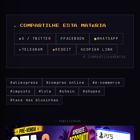
▸ COMPARTILHE ESTA MATÉRIA
✕
F
◉
X / TWITTER
FACEBOOK
WHATSAPP
✈
◆
TELEGRAM
REDDIT
⎘
COPIAR LINK
0 COMPARTILHAMENTOS
#aliexpress
#compras online
#e-commerce
#imposto
#lula
#shein
#shopee
#taxa das blusinhas
— PUBLICIDADE —