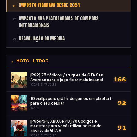
IMPOSTO VIGORAVA DESDE 2024
01
IMPACTO NAS PLATAFORMAS DE COMPRAS
02
INTERNACIONAIS
REAVALIAÇÃO DA MEDIDA
03
★ MAIS LIDAS
[PS2] 75 códigos / truques de GTA San
Andreas para o jogo ficar mais insano!
166
DICAS E TRUQUES
10 wallpapers grátis de games em pixel art
para o seu celular
92
GAMES
[PS3/PS4, XBOX e PC] 78 Códigos e
macetes para você utilizar no mundo
91
aberto de GTA V
DICAS E TRUQUES