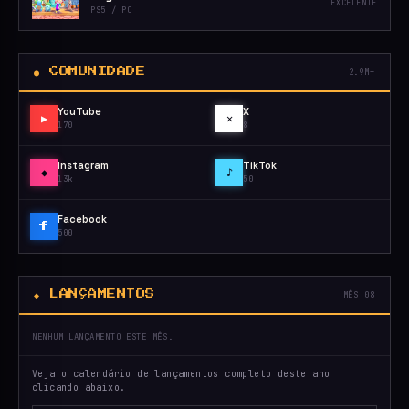
EXCELENTE
PS5 / PC
● COMUNIDADE
2.9M+
YouTube
X
▶
✕
170
8
Instagram
TikTok
◆
♪
13k
50
Facebook
f
500
◆ LANÇAMENTOS
MÊS 08
NENHUM LANÇAMENTO ESTE MÊS.
Veja o calendário de lançamentos completo deste ano
clicando abaixo.