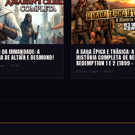
O DA IRMANDADE: A
A SAGA ÉPICA E TRÁGICA: A
A DE ALTAÏR E DESMOND!
HISTÓRIA COMPLETA DE RE
REDEMPTION 1 E 2 (1899 – 
iago ·
10/04
Victor Tiago ·
08/04