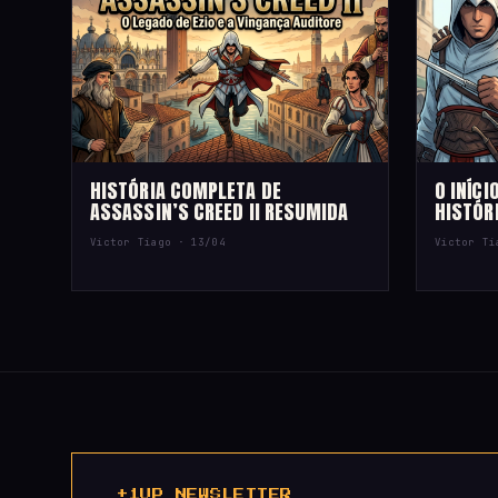
HISTÓRIA COMPLETA DE
O INÍCI
ASSASSIN’S CREED II RESUMIDA
HISTÓRI
Victor Tiago ·
13/04
Victor T
+1UP NEWSLETTER