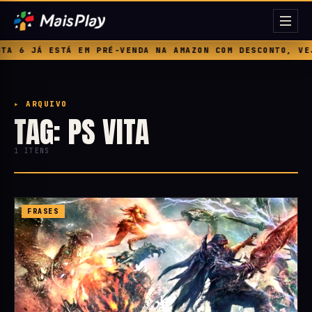
A 6 JÁ ESTÁ EM PRÉ-VENDA NA AMAZON COM DESCONTO, VEJ
▸ ARQUIVO
TAG: PS VITA
1 ITENS
FRASES