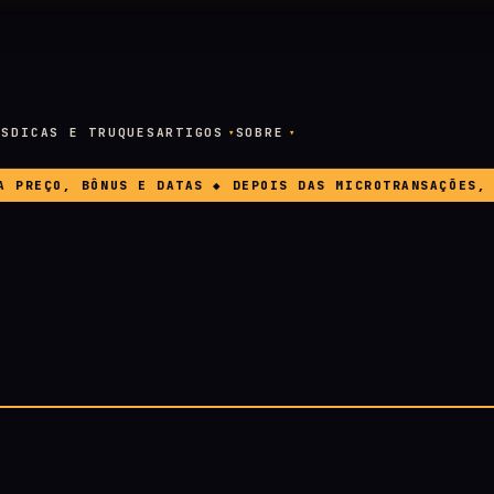
OS
DICAS E TRUQUES
ARTIGOS
SOBRE
REÇO, BÔNUS E DATAS ◆ DEPOIS DAS MICROTRANSAÇÕES, A E