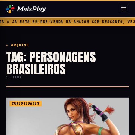
 6 JÁ ESTÁ EM PRÉ-VENDA NA AMAZON COM DESCONTO, VEJA
▸ ARQUIVO
TAG: PERSONAGENS
BRASILEIROS
1 ITENS
CURIOSIDADES