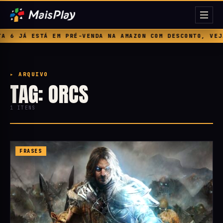
 6 JÁ ESTÁ EM PRÉ-VENDA NA AMAZON COM DESCONTO, VEJA 
▸ ARQUIVO
TAG: ORCS
1 ITENS
FRASES