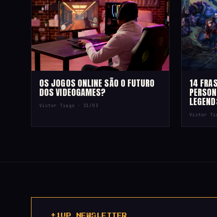
OS JOGOS ONLINE SÃO O FUTURO
14 FRA
DOS VIDEOGAMES?
PERSON
LEGEND
Victor Tiago ·
31/03
Victor T
+1UP NEWSLETTER