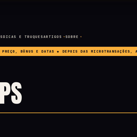
OS
DICAS E TRUQUES
ARTIGOS
SOBRE
REÇO, BÔNUS E DATAS ◆ DEPOIS DAS MICROTRANSAÇÕES, A E
IPS