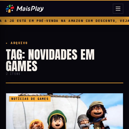
 JÁ ESTÁ EM PRÉ-VENDA NA AMAZON COM DESCONTO, VEJA P
▸ ARQUIVO
TAG: NOVIDADES EM
GAMES
2 ITENS
NOTÍCIAS DE GAMES