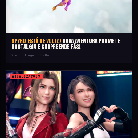
SPYRO ESTÁ DE VOLTA!
NOVA AVENTURA PROMETE
NOSTALGIA E SURPREENDE FÃS!
Victor Tiago ·
08/06
ATUALIZAÇÕES