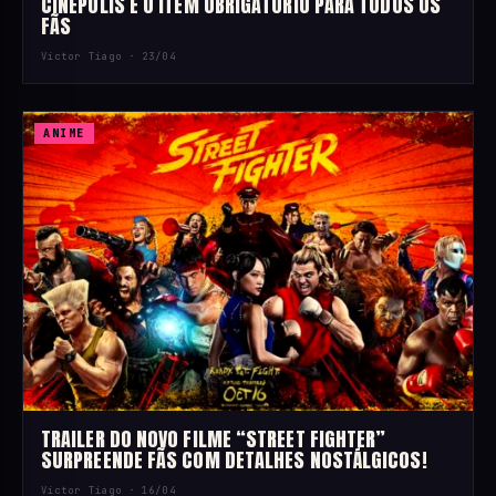
CINÉPOLIS É O ITEM OBRIGATÓRIO PARA TODOS OS
FÃS
Victor Tiago ·
23/04
ANIME
TRAILER DO NOVO FILME “STREET FIGHTER”
SURPREENDE FÃS COM DETALHES NOSTÁLGICOS!
Victor Tiago ·
16/04