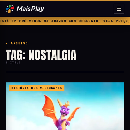
RÉ-VENDA NA AMAZON COM DESCONTO, VEJA PREÇO, BÔNUS E 
▸ ARQUIVO
TAG: NOSTALGIA
8 ITENS
HISTÓRIA DOS VIDEOGAMES