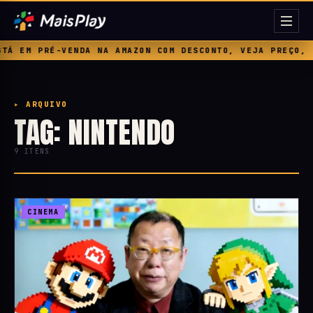
DA NA AMAZON COM DESCONTO, VEJA PREÇO, BÔNUS E DATAS
▸ ARQUIVO
TAG: NINTENDO
9 ITENS
CINEMA