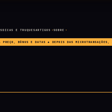
OS
DICAS E TRUQUES
ARTIGOS
SOBRE
EÇO, BÔNUS E DATAS ◆ DEPOIS DAS MICROTRANSAÇÕES, A E