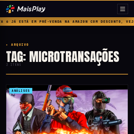
 6 JÁ ESTÁ EM PRÉ-VENDA NA AMAZON COM DESCONTO, VEJA
▸ ARQUIVO
TAG: MICROTRANSAÇÕES
2 ITENS
ANÁLISES