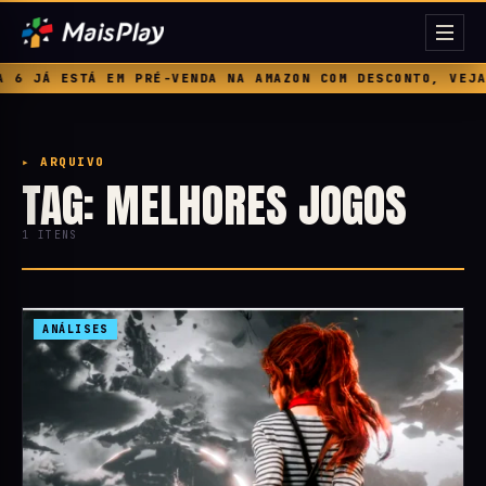
 6 JÁ ESTÁ EM PRÉ-VENDA NA AMAZON COM DESCONTO, VEJA 
▸ ARQUIVO
TAG: MELHORES JOGOS
1 ITENS
ANÁLISES