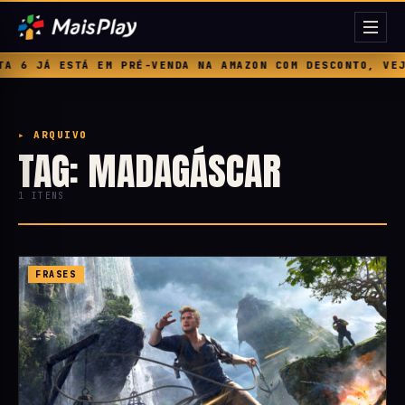
 6 JÁ ESTÁ EM PRÉ-VENDA NA AMAZON COM DESCONTO, VEJA
▸ ARQUIVO
TAG: MADAGÁSCAR
1 ITENS
FRASES