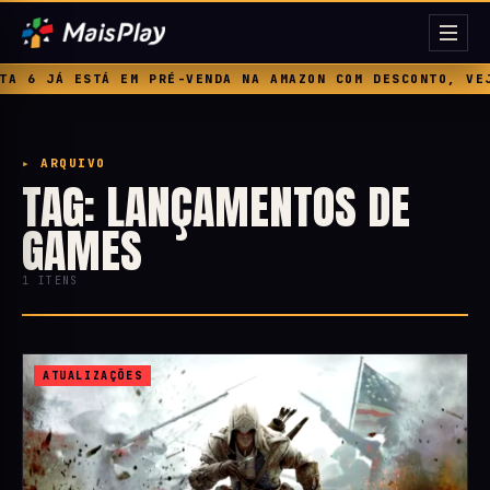
 6 JÁ ESTÁ EM PRÉ-VENDA NA AMAZON COM DESCONTO, VEJA
▸ ARQUIVO
TAG: LANÇAMENTOS DE
GAMES
1 ITENS
ATUALIZAÇÕES