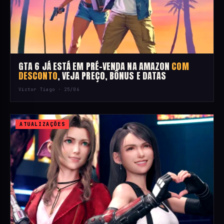
GTA 6 JÁ ESTÁ EM PRÉ-VENDA NA AMAZON
COM
DESCONTO
, VEJA PREÇO, BÔNUS E DATAS
Victor Tiago ·
25/06
ATUALIZAÇÕES