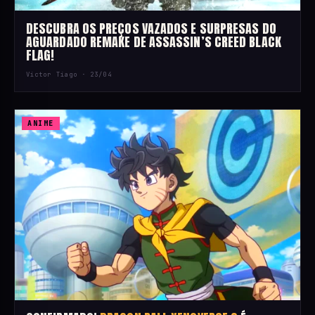
DESCUBRA OS PREÇOS VAZADOS E SURPRESAS DO
AGUARDADO REMAKE DE ASSASSIN’S CREED BLACK
FLAG!
Victor Tiago ·
23/04
ANIME