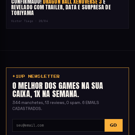
CONFIRMADO!
DRAGON BALL XENOVERSE 3
É
REVELADO COM TRAILER, DATA E SURPRESA DE
TORIYAMA
Victor Tiago ·
20/04
+1UP NEWSLETTER
O MELHOR DOS GAMES NA SUA
CAIXA, 1X NA SEMANA.
344 manchetes, 13 reviews, 0 spam. 6 EMAILS
CADASTRADOS.
GO