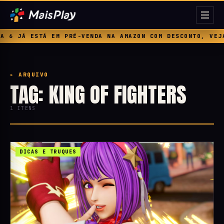
 6 JÁ ESTÁ EM PRÉ-VENDA NA AMAZON COM DESCONTO, VEJA 
▸ ARQUIVO
TAG: KING OF FIGHTERS
1 ITENS
DICAS E TRUQUES