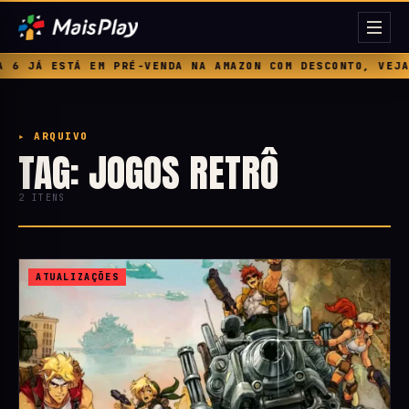
JÁ ESTÁ EM PRÉ-VENDA NA AMAZON COM DESCONTO, VEJA PR
▸ ARQUIVO
TAG: JOGOS RETRÔ
2 ITENS
ATUALIZAÇÕES