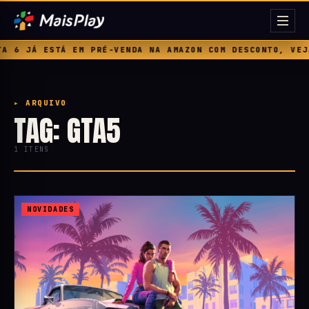
 6 JÁ ESTÁ EM PRÉ-VENDA NA AMAZON COM DESCONTO, VEJA 
▸ ARQUIVO
TAG: GTA5
1 ITENS
NOVIDADES