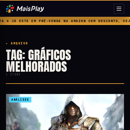
 6 JÁ ESTÁ EM PRÉ-VENDA NA AMAZON COM DESCONTO, VEJA
▸ ARQUIVO
TAG: GRÁFICOS
MELHORADOS
1 ITENS
ANÁLISES