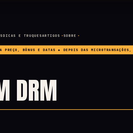
OS
DICAS E TRUQUES
ARTIGOS
SOBRE
REÇO, BÔNUS E DATAS ◆ DEPOIS DAS MICROTRANSAÇÕES, A E
EM DRM