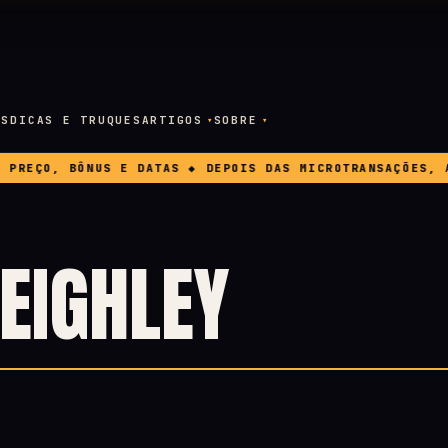
OS
DICAS E TRUQUES
ARTIGOS
SOBRE
EÇO, BÔNUS E DATAS ◆ DEPOIS DAS MICROTRANSAÇÕES, A E
KEIGHLEY