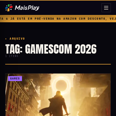
 6 JÁ ESTÁ EM PRÉ-VENDA NA AMAZON COM DESCONTO, VEJA 
▸ ARQUIVO
TAG: GAMESCOM 2026
1 ITENS
GAMES