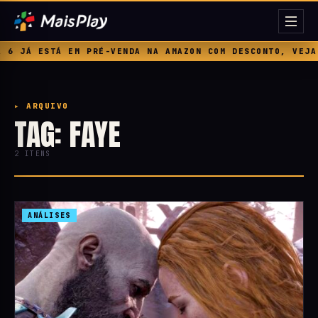
JÁ ESTÁ EM PRÉ-VENDA NA AMAZON COM DESCONTO, VEJA PR
▸ ARQUIVO
TAG: FAYE
2 ITENS
ANÁLISES