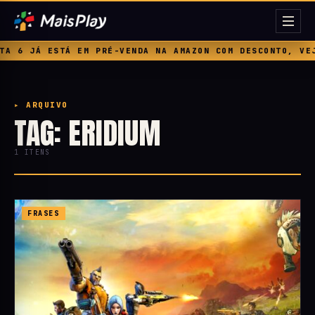
 6 JÁ ESTÁ EM PRÉ-VENDA NA AMAZON COM DESCONTO, VEJA
▸ ARQUIVO
TAG: ERIDIUM
1 ITENS
FRASES