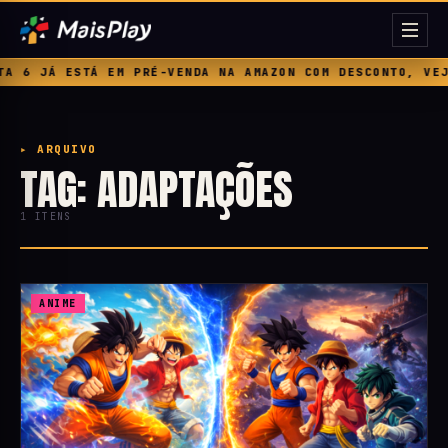
 6 JÁ ESTÁ EM PRÉ-VENDA NA AMAZON COM DESCONTO, VEJA
▸ ARQUIVO
TAG: ADAPTAÇÕES
1 ITENS
ANIME